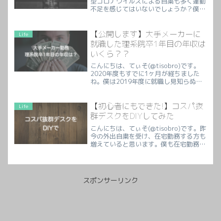
型コロナウイルスによる自粛も多く運動
不足を感じてはいないでしょうか？僕は
在宅勤務も増え、体を動かす機会が減っ
てきました。また通っていたジムも閉鎖
しています。てぃそ運動したい
【公開します】大手メーカーに
Life
よ〜〜〜。そんな中、僕は...
就職した理系院卒1年目の年収は
いくら？？
こんにちは、てぃそ(@tisobro)です。
2020年度もすでに1ヶ月が経ちました
ね。僕は2019年度に就職し見知らぬ土
地に引っ越すなど、大きな変化があり、
もう1年たったか、、、という気分で
す。この土地での生活も慣れてきた
【初心者にもできた!】コスパ抜
Life
な・・・と思う今!大...
群デスクをDIYしてみた
こんにちは、てぃそ(@tisobro)です。昨
今の外出自粛を受け、在宅勤務する方も
増えていると思います。僕も在宅勤務が
多くなり、こたつでPCワークするのに
疲れてきました。そこで自宅へのPCデ
スクの導入を試みました。その結果、め
ちゃくちゃカッコ...
スポンサーリンク