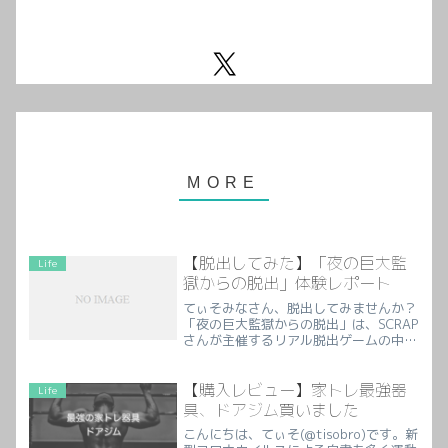
【脱出してみた】「夜の巨大監
Life
獄からの脱出」体験レポート
てぃそみなさん、脱出してみませんか？
「夜の巨大監獄からの脱出」は、SCRAP
さんが主催するリアル脱出ゲームの中で
も人気を誇るイベントで、今回僕はリバ
イバル公演に参加しました！プレイヤー
は巨大な「監獄」を舞台に、謎解きをし
【購入レビュー】家トレ最強器
Life
ながら制限時間内の脱出...
具、ドアジム買いました
こんにちは、てぃそ(@tisobro)です。新