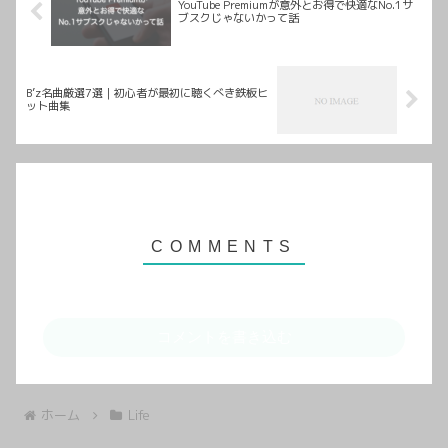
YouTube Premiumが意外とお得で快適なNo.1サ
ブスクじゃないかって話
B’z名曲厳選7選｜初心者が最初に聴くべき鉄板ヒ
ット曲集
コメントを書き込む
ホーム
Life