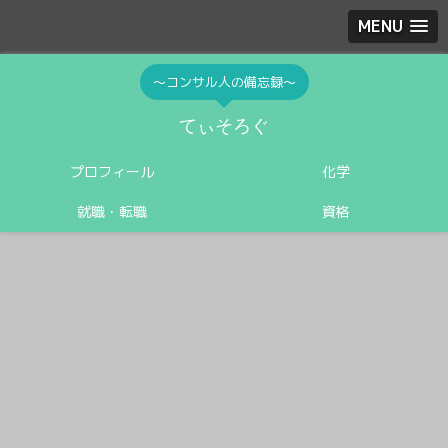
MENU
〜コンサル人の備忘録〜
てぃそろぐ
プロフィール
化学
就職・転職
資格