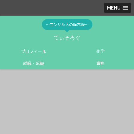
MENU
〜コンサル人の備忘録〜
てぃそろぐ
プロフィール
化学
就職・転職
資格