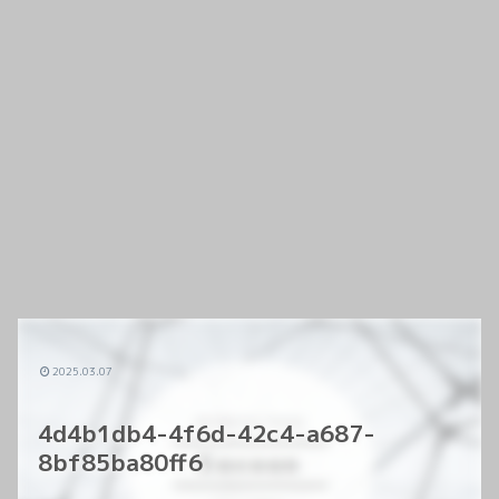
2025.03.07
4d4b1db4-4f6d-42c4-a687-
8bf85ba80ff6