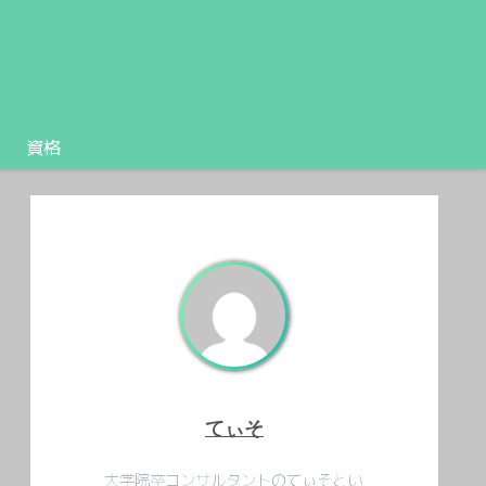
資格
てぃそ
大学院卒コンサルタントのてぃそとい