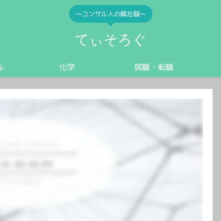
〜コンサル人の備忘録〜
てぃそろぐ
ル
化学
就職・転職