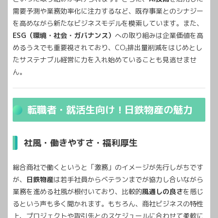
需要予測や業務効率化に注力するなど、既存事業とのシナジー
を高めながら新たなビジネスモデルを模索しています。また、
ESG（環境・社会・ガバナンス）
への取り組みは企業価値を高
めるうえでも重要視されており、CO₂排出量削減をはじめとし
たサステナブル経営に力を入れ始めていることも見逃せませ
ん。
転職者・就活生向け！日鉄物産の魅力
社風・働きやすさ・福利厚生
総合商社で働くというと「激務」のイメージが先行しがちです
が、
日鉄物産
は若手社員からベテランまでが協力し合いながら
業務を進める社風が根付いており、比較的
風通しの良さ
を感じ
るという声も多く聞かれます。もちろん、商社ビジネスの特性
上、プロジェクトや取引先とのスケジュールに合わせて柔軟に