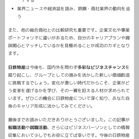
業界ニュースや経済誌を読み、鉄鋼・商社業界の動向を追
う
また、他の総合商社との比較研究も重要です。企業文化や事業
ポートフォリオに違いがあるため、自分のキャリアプランや興
味関心とマッチしているかを見極めることが成功のカギとなり
ます。
日鉄物産
は今後も、国内外を問わず
多彩なビジネスチャンス
を
掘り起こし、グループとしての強みを活かした新しい価値創造
に挑戦するでしょう。変化が激しい時代だからこそ、企業がど
う変革を遂げるかを学び、その一翼を担える人材が求められて
います。ぜひこの機会に日鉄物産について深く知り、あなた自
身のキャリア形成に活かしてみてください。
最後までお読みいただきありがとうございました。この記事が
転職活動
や
就職活動
、さらにはビジネスパーソンとしての情報
収集において少しでもお役に立てば幸いです。今後の日鉄物産