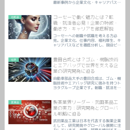
最新事例から企業文化・キャリアパスま
で詳しく解説します。
コーセーで働く魅力とは？転
化粧品
職・就活者必見！企業の特徴・
働き方・キャリアを徹底解説
コーセーへの転職や就職を考える方必
見。企業文化、仕事内容、福利厚生、キ
ャリアパスなどを徹底分析し、現役ビジ
ネスマンにも役立つ情報満載です。
豊田合成とは？ゴム・樹脂技術
化学
とエアバッグで世界を支える企
業の研究開発に迫る
自動車部品大手の豊田合成は、ゴム・樹
脂技術やエアバッグ研究に強みを持つト
ヨタグループ企業です。転職・就活を検
討する方やビジネスパーソン向けに、企
業概要・研究開発の最新トレンド・キャ
リア情報を詳しくまとめました。
製薬業界リーダー・武田薬品工
医薬品
業の実力：研究開発とグローバ
ル戦略に迫る
武田薬品工業は日本を代表する製薬企業
として、研究開発やグローバル展開に注