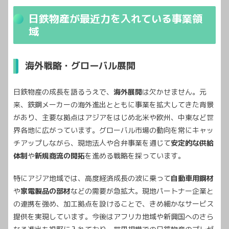
日鉄物産が最近力を入れている事業領
域
海外戦略・グローバル展開
日鉄物産の成長を語るうえで、
海外展開
は欠かせません。元
来、鉄鋼メーカーの海外進出とともに事業を拡大してきた背景
があり、主要な拠点はアジアをはじめ北米や欧州、中東など世
界各地に広がっています。グローバル市場の動向を常にキャッ
チアップしながら、現地法人や合弁事業を通じて
安定的な供給
体制
や
新規商流の開拓
を進める戦略を採っています。
特にアジア地域では、高度経済成長の波に乗って
自動車用鋼材
や
家電製品の部材
などの需要が急拡大。現地パートナー企業と
の連携を強め、加工拠点を設けることで、きめ細かなサービス
提供を実現しています。今後はアフリカ地域や新興国へのさら