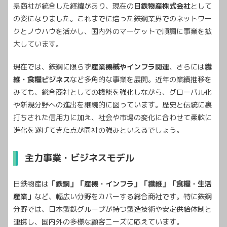
系商社が統合した経緯があり、現在の
日鉄物産株式会社
として
の姿になりました。これまでに培った鉄鋼業界でのネットワー
クとノウハウを活かし、国内外のマーケットで順調に事業を拡
大しています。
現在では、鉄鋼に限らず
産業機械やインフラ関連
、さらには
繊
維・食糧ビジネス
など多角的な事業を展開。近年の業績推移を
みても、総合商社としての機能を強化しながら、グローバル化
や新規分野への進出を継続的に図っています。歴史と伝統に裏
打ちされた信用力に加え、社会や市場の変化に合わせて柔軟に
進化を遂げてきた点が同社の強みといえるでしょう。
主力事業・ビジネスモデル
日鉄物産は
「鉄鋼」「産機・インフラ」「繊維」「食糧・生活
産業」
など、幅広い分野をカバーする総合商社です。特に鉄鋼
分野では、日本製鉄グループが持つ製造技術や安定供給体制と
連携し、国内外の多様な顧客ニーズに応えています。