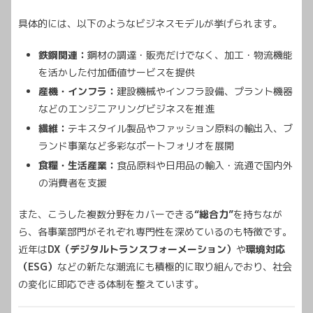
具体的には、以下のようなビジネスモデルが挙げられます。
鉄鋼関連：
鋼材の調達・販売だけでなく、加工・物流機能
を活かした付加価値サービスを提供
産機・インフラ：
建設機械やインフラ設備、プラント機器
などのエンジニアリングビジネスを推進
繊維：
テキスタイル製品やファッション原料の輸出入、ブ
ランド事業など多彩なポートフォリオを展開
食糧・生活産業：
食品原料や日用品の輸入・流通で国内外
の消費者を支援
また、こうした複数分野をカバーできる
“総合力”
を持ちなが
ら、各事業部門がそれぞれ専門性を深めているのも特徴です。
近年は
DX（デジタルトランスフォーメーション）
や
環境対応
（ESG）
などの新たな潮流にも積極的に取り組んでおり、社会
の変化に即応できる体制を整えています。