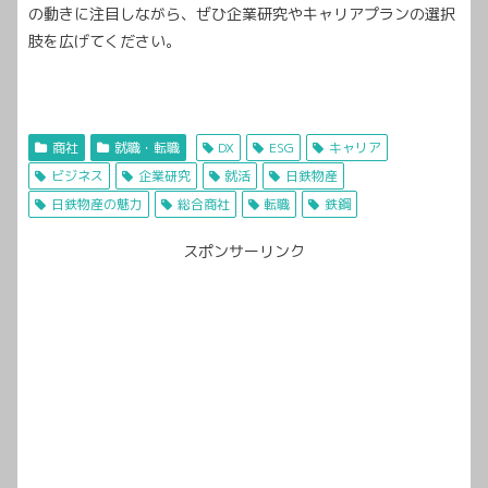
の動きに注目しながら、ぜひ企業研究やキャリアプランの選択
肢を広げてください。
商社
就職・転職
DX
ESG
キャリア
ビジネス
企業研究
就活
日鉄物産
日鉄物産の魅力
総合商社
転職
鉄鋼
スポンサーリンク