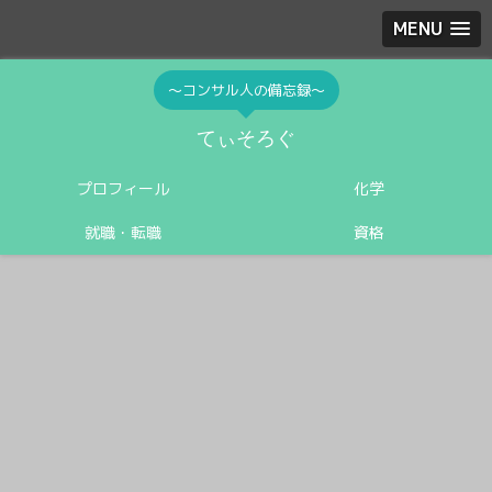
MENU
〜コンサル人の備忘録〜
てぃそろぐ
プロフィール
化学
就職・転職
資格