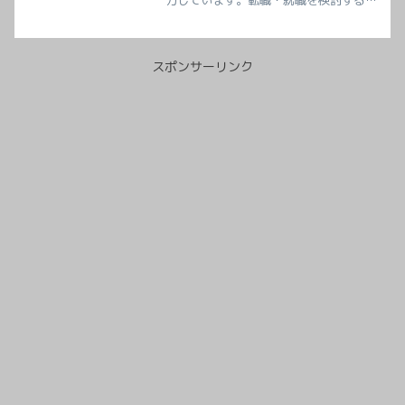
力しています。転職・就職を検討する方
に向けて、企業概要、主力製品、働き方
や社風、最新ニュースまで詳しく解説。
製薬業界でのキャリアアップを目指すな
ら必見の情報です。
スポンサーリンク