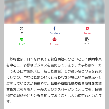
X
Facebook
Pocket
LINE
Pinterest
コピー
日鉄物産は、日本を代表する総合商社のひとつとして
鉄鋼事業
を中心に、多様なビジネスを展開しています。大手鉄鋼メーカ
ーである日本製鉄（旧・新日鉄住金）との強い結びつきを背景
にしつつ、単なる鉄鋼の枠にとらわれない幅広い事業領域へと
展開しているのが特徴です。
転職や就職活動で総合商社を志望
する方
はもちろん、一般のビジネスパーソンにとっても、日鉄
物産の戦略や注力分野を知っておくことは大いに有益といえま
す。