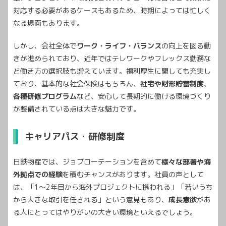
対応する必要があるケースもあるため、時期によっては忙しく
なる場面もあります。
しかし、会社全体で
ワーク・ライフ・バランス
の向上を図る動
きが進められており、近年ではテレワークやフレックス勤務な
ど働き方の選択肢も増えています。福利厚生に関しても充実し
ており、基本的な社会保険はもちろん、
社宅や財形貯蓄制度
、
各種研修プログラム
など、安心して長期的に働ける環境づくり
が整備されている点は大きな魅力です。
キャリアパス・研修制度
日鉄物産では、ジョブローテーションを含めて
様々な部署や海
外拠点での経験
を積むチャンスがあります。社員の声として
は、「1～2年目から海外プロジェクトに携われる」「若いうち
から大きな取引を任される」という意見もあり、
成長意欲
があ
る人にとってはやりがいの大きい環境といえるでしょう。