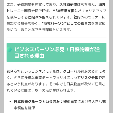
また、研修制度も充実しており、
入社時研修
はもちろん、
海外
トレーニー制度
や語学研修、
MBA留学支援
などキャリアアップ
を後押しする仕組みが整えられています。社内外のセミナーに
参加する機会も多く、
“商社パーソン”としての総合力
を着実に
身につけることができる環境といえます。
ビジネスパーソン必見！日鉄物産が注
目される理由
総合商社というビジネスモデルは、グローバル経済の変化に強
く、さらに多様な事業ポートフォリオによって
リスク分散
でき
るという利点があります。その中でも日鉄物産が改めて注目さ
れている理由は、以下の点が挙げられます。
日本製鉄グループという強み：
鉄鋼事業における大きな競
争優位を確保