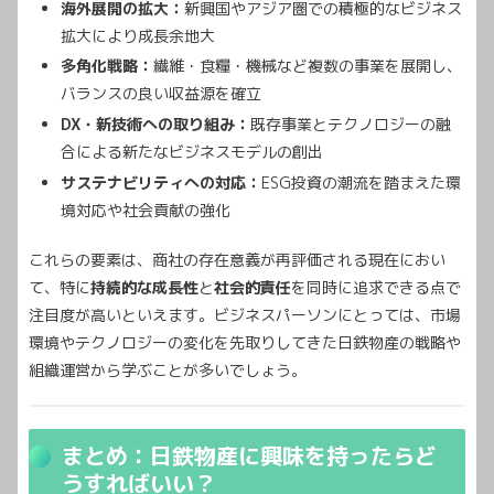
海外展開の拡大：
新興国やアジア圏での積極的なビジネス
拡大により成長余地大
多角化戦略：
繊維・食糧・機械など複数の事業を展開し、
バランスの良い収益源を確立
DX・新技術への取り組み：
既存事業とテクノロジーの融
合による新たなビジネスモデルの創出
サステナビリティへの対応：
ESG投資の潮流を踏まえた環
境対応や社会貢献の強化
これらの要素は、商社の存在意義が再評価される現在におい
て、特に
持続的な成長性
と
社会的責任
を同時に追求できる点で
注目度が高いといえます。ビジネスパーソンにとっては、市場
環境やテクノロジーの変化を先取りしてきた日鉄物産の戦略や
組織運営から学ぶことが多いでしょう。
まとめ：日鉄物産に興味を持ったらど
うすればいい？