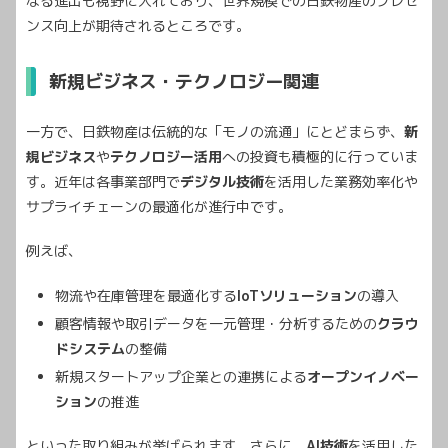
なる進出も視野に入れており、世界規模での日鉄物産のプレゼ
ンス向上が期待されるところです。
新規ビジネス・テクノロジー関連
一方で、日鉄物産は伝統的な「モノの流通」にとどまらず、
新
規ビジネス
や
テクノロジー活用
への投資も積極的に行っていま
す。近年は各事業部門で
デジタル技術
を活用した業務効率化や
サプライチェーンの最適化が進行中です。
例えば、
物流や在庫管理を最適化する
IoTソリューション
の導入
顧客情報や取引データを一元管理・分析するための
クラウ
ドシステム
の整備
新規スタートアップ企業との連携による
オープンイノベー
ション
の推進
といった取り組みが挙げられます。さらに、
AI技術
を活用した