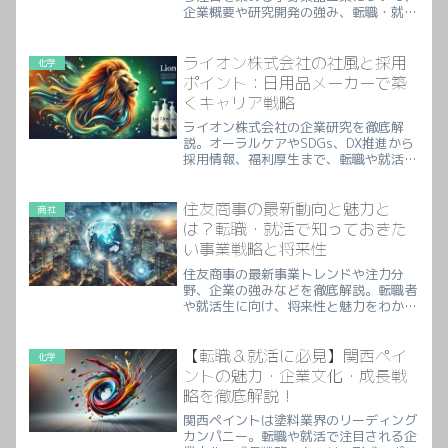
企業概要や研究開発の強み、転職・就活
のポイントを徹底解説。製薬業界でキャ
リアを築きたい方は必見です。
ライオン株式会社の社風と採用
化学
ポイント：日用品メーカーで築
くキャリア戦略
ライオン株式会社の企業研究を徹底解
説。オーラルケアやSDGs、DX推進から
採用情報、福利厚生まで、転職や就活に
役立つ最新情報をまとめました。
住友商事の最新動向と魅力と
商社
は？転職・就活で知っておきた
い事業戦略と将来性
住友商事の最新事業トレンドや注力分
野、企業の強みなどを徹底解説。転職者
や就活生に向け、将来性と魅力をわかり
やすくまとめました。
【転職＆就活に必見】関西ペイ
化学
ントの魅力・企業文化・成長戦
略を徹底解説！
関西ペイントは塗料業界のリーディング
カンパニー。転職や就活で注目される企