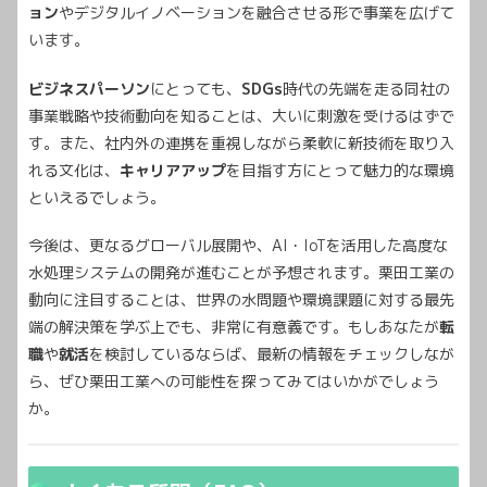
ョン
やデジタルイノベーションを融合させる形で事業を広げて
います。
ビジネスパーソン
にとっても、
SDGs
時代の先端を走る同社の
事業戦略や技術動向を知ることは、大いに刺激を受けるはずで
す。また、社内外の連携を重視しながら柔軟に新技術を取り入
れる文化は、
キャリアアップ
を目指す方にとって魅力的な環境
といえるでしょう。
今後は、更なるグローバル展開や、AI・IoTを活用した高度な
水処理システムの開発が進むことが予想されます。栗田工業の
動向に注目することは、世界の水問題や環境課題に対する最先
端の解決策を学ぶ上でも、非常に有意義です。もしあなたが
転
職
や
就活
を検討しているならば、最新の情報をチェックしなが
ら、ぜひ栗田工業への可能性を探ってみてはいかがでしょう
か。