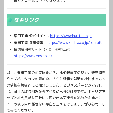
接でアピールしやすくなります。
参考リンク
栗田工業 公式サイト
：
https://www.kurita.co.jp
栗田工業 採用情報
：
https://www.kurita.co.jp/recruit
環境省関連サイト（SDGs関連情報）：
https://www.env.go.jp/
以上、
栗田工業
の企業概要から、
水処理
事業の魅力、
研究開発
や
イノベーション
の最前線、さらに
転職
や
就活
を検討する方へ
の情報を包括的にご紹介しました。
ビジネスパーソン
であれ
ば、同社の取り組みから学べる点も多いはずです。
キャリアア
ップ
と社会貢献を同時に実現できる可能性を秘めた企業とし
て、今後も目が離せない存在と言えるでしょう。ぜひ参考にし
てみてください。