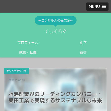
MENU
〜コンサル人の備忘録〜
てぃそろぐ
プロフィール
化学
就職・転職
資格
エンジニアリング
2025.03.20
水処理業界のリーディングカンパニー・
栗田工業で実現するサステナブルな未来