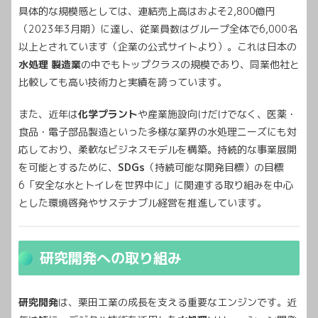
具体的な規模感としては、連結売上高はおよそ2,800億円
（2023年3月期）に達し、従業員数はグループ全体で6,000名
以上とされています（企業の公式サイトより）。これは日本の
水処理 製造業
の中でもトップクラスの規模であり、同業他社と
比較しても高い技術力と実績を誇っています。
また、近年は
化学プラント
や産業施設向けだけでなく、医薬・
食品・電子部品製造といった多様な業界の水処理ニーズにも対
応しており、柔軟なビジネスモデルを構築。持続的な事業展開
を可能とするために、
SDGs
（持続可能な開発目標）の目標
6「安全な水とトイレを世界中に」に関連する取り組みを中心
とした環境啓発やサステナブル経営を推進しています。
研究開発への取り組み
研究開発
は、栗田工業の成長を支える重要なエンジンです。近