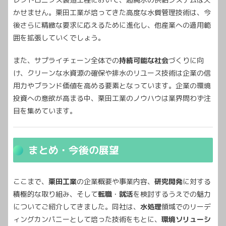
かせません。栗田工業が培ってきた高度な水質管理技術は、今
後さらに精緻な要求に応えるために進化し、他産業への適用範
囲を拡張していくでしょう。
また、サプライチェーン全体での
持続可能な社会
づくりに向
け、クリーンな水資源の確保や排水のリユース技術は企業の信
用力やブランド価値を高める要素となっています。企業の環境
投資への意欲が高まる中、栗田工業のノウハウは業界問わず注
目を集めています。
まとめ・今後の展望
ここまで、
栗田工業
の企業概要や事業内容、
研究開発
に対する
積極的な取り組み、そして
転職
・
就活
を検討するうえでの魅力
についてご紹介してきました。同社は、
水処理
領域でのリーデ
ィングカンパニーとして培った技術をもとに、
環境ソリューシ