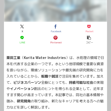
X
Facebook
Pocket
LINE
Pinterest
コピー
栗田工業
（
Kurita Water Industries
）は、水処理の領域で日
本を代表する企業の一つです。水という地球規模で重要な資源
を扱いながら、環境ソリューションや最先端の研究開発に力を
入れていることから、
転職
や
就活
で注目を集めています。加え
て、
ビジネスパーソン
全般にとっても、
持続可能な社会
の実現
や
イノベーション
創出のヒントを得られる企業として、近年ま
すます関心が高まっています。本記事では、同社の基本情報や
強み、
研究開発
の取り組み、新たなキャリアを考える方への魅
力などを詳しく解説します。