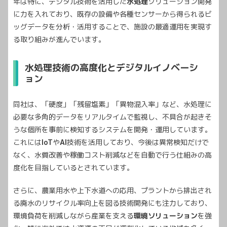
年は特に、デジタル技術を活用した
水処理
ソリューション開発
に力を入れており、既存の設備や各種センサーから得られるビ
ッグデータを分析・活用することで、施設の最適運用を実現す
る取り組みが進んでいます。
水処理技術の高度化とデジタルイノベーシ
ョン
同社は、「硬度」「残留塩素」「異物混入率」など、水処理に
必要な多角的データをリアルタイムで監視し、不具合が起きそ
うな個所を事前に検知するシステムを開発・運用しています。
これには
IoT
や
AI
技術を活用しており、今後は異常検知だけで
なく、水質改善や稼働コスト削減などを自動で行う仕組みの高
度化を目指しているとされています。
さらに、農業用水や上下水道への応用、プラントから排出され
る廃水のリサイクル率向上を図る技術開発にも注力しており、
環境負荷を削減しながら産業を支える
環境ソリューション
を強