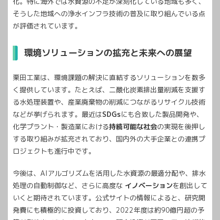
化。特に海外では水資源の不足が深刻化している地域も多く、
そうした地域への浄水インフラ技術の普及に取り組んでいる点
が評価されています。
環境ソリューションの拡充と未来への展望
栗田工業は、環境課題の解決に直結するソリューションを数多
く提供しています。たとえば、二酸化炭素排出量削減を支援す
る水処理装置や、産業廃棄物の削減につながるリサイクル技術
などが挙げられます。最近は
SDGs
にも合致した製品開発や、
化学プラント・製造業における
持続可能な社会
の実現を後押し
する取り組みが拡充されており、国内外の大手企業との連携プ
ロジェクトも進行中です。
今後は、AIアルゴリズムを活用した水資源の最適分配や、排水
処理の自動制御など、さらに高度な
イノベーション
を創出して
いくと期待されています。公式サイトの情報によると、研究開
発費にも積極的に投資しており、2022年度は約90億円超の予