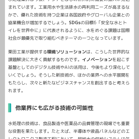
まれています。工業用水や生活排水の再利用ニーズが高まるな
かで、優れた技術を持つ企業は各国政府やグローバル企業との
協業機会が増加するでしょう。
SDGs
の目標6「安全な水とト
イレを世界中に」に代表されるように、水をめぐる課題は国際
社会が最優先で取り組むべきテーマの一つとなっています。
栗田工業が提供する
環境ソリューション
は、こうした世界的な
課題解決に大きく貢献するものです。
イノベーション
を起こす
基盤としてのデジタル技術やAIの活用は、今後もより深化して
いくでしょう。そうした新技術が、ほかの業界への水平展開を
もたらし、次々と新たなビジネスチャンスを創出すると考えら
れます。
他業界にも広がる技術の可能性
水処理の技術は、食品製造や医薬品の品質管理の現場でも重要
な役割を果たします。たとえば、半導体や液晶パネルなどのエ
レクトロニクス製造工程において、超純水の供給システムは欠