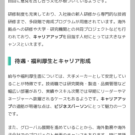
自由に意見を出し合う文化が根づいているようです。
研修制度も充実しており、入社後の新人研修から専門的な技術
研修まで、多段階で育成プログラムが用意されています。海外
拠点への研修や大学・研究機関との共同プロジェクトなども行
われており、
キャリアアップ
を目指す人材にとっては大きなチ
ャンスといえます。
待遇・福利厚生とキャリア形成
給与や福利厚生面については、大手メーカーとして安定してい
ることが特徴です。技術職では研究開発・製造・品質管理など
幅広い部署があり、実績やスキル次第では早期にリーダーやマ
ネージャーへ抜擢されるケースもあるようです。
キャリアアッ
プ
の道筋が明確な点は、
ビジネスパーソン
にとって魅力の一つ
です。
また、グローバル展開を進めていることから、海外勤務や海外
子会社でのプロジェクト参画のチャンスもあります。特に英語