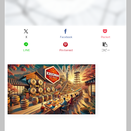
X
Facebook
Pocket
LINE
Pinterest
コピー