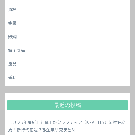
資格
金属
鉄鋼
電子部品
食品
香料
最近の投稿
【2025年最新】九電工がクラフティア（KRAFTIA）に社名変
更！新時代を迎える企業研究まとめ