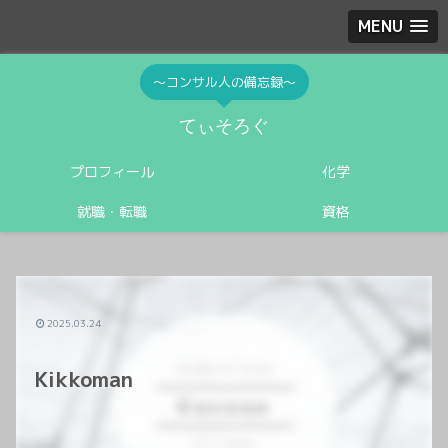
MENU
〜コンサル人の備忘録〜
てぃそろぐ
プロフィール
化学
就職・転職
資格
2025.03.24
Kikkoman