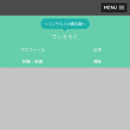
MENU
〜コンサル人の備忘録〜
てぃそろぐ
プロフィール
化学
就職・転職
資格