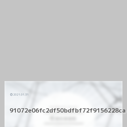
2021.01.31
91072e06fc2df50bdfbf72f9156228ca