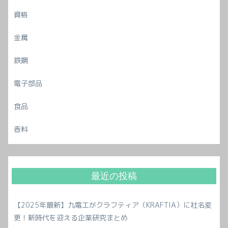
資格
金属
鉄鋼
電子部品
食品
香料
最近の投稿
【2025年最新】九電工がクラフティア（KRAFTIA）に社名変
更！新時代を迎える企業研究まとめ