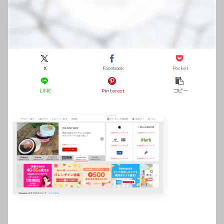
X
Facebook
Pocket
LINE
Pinterest
コピー