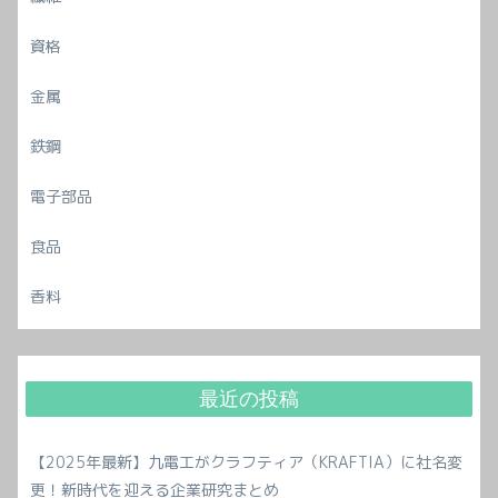
資格
金属
鉄鋼
電子部品
食品
香料
最近の投稿
【2025年最新】九電工がクラフティア（KRAFTIA）に社名変
更！新時代を迎える企業研究まとめ