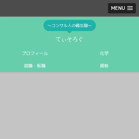
MENU
〜コンサル人の備忘録〜
てぃそろぐ
プロフィール
化学
就職・転職
資格