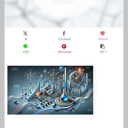
X
Facebook
Pocket
LINE
Pinterest
コピー